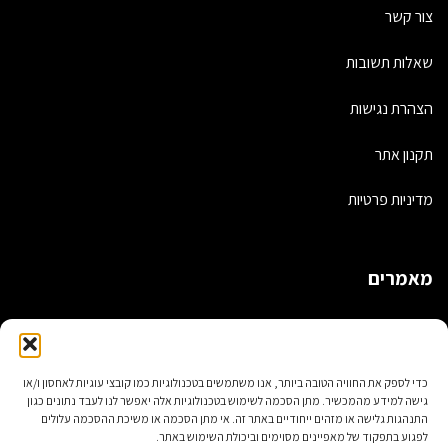
צור קשר
שאלות תשובות
הצהרת נגישות
תקנון אתר
מדיניות פרטיות
מאמרים
תיקים בעבודת יד – כל אחד מיוחד!
תיקי גב אופנתיים
כדי לספק את החוויה הטובה ביותר, אנו משתמשים בטכנולוגיות כמו קובצי עוגיות לאחסון ו/או
גישה למידע מהמכשיר. מתן הסכמה לשימוש בטכנולוגיות אלה יאפשר לנו לעבד נתונים כגון
5 דברים שלא ידעתם על עיצוב תיקי נשים
התנהגות גלישה או מזהים ייחודיים באתר זה. אי מתן הסכמה או משיכת ההסכמה עלולים
לפגוע בתפקוד של מאפיינים מסוימים וביכולת השימוש באתר.