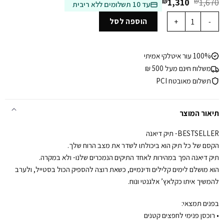
המחיר
המחיר
₪
1,310
₪
1,670
עד 10 תשלומים ללא ריבית
המקורי
הנוכחי
כמות של תיק צד דיאנה - שחור חלק עם רצועה שחורה חלקה
היה:
הוא:
הוספה לסל
₪1,310.
₪1,670.
100% עור איטלקי אמיתי
משלוח חינם מעל 500 ₪
תשלום מאובטח PCI
תיאור המוצר
BESTSELLER- תיק דיאנה
הקסם של כל תיק הוא ביכולתו לשדר את מצב הרוח שלך.
תיק דיאנה הפך במהירות לאחד התיקים הנמכרים שלנו- ולא במקרה.
הוא מושלם לימים קלילים ודינמיים, כשאת רוצה להספיק הכול בסטייל, ולערב
להמשיך איתו כקלאץ’ אלגנטי ונוח.
בפנים תמצאי:
• רוכסן פנימי לחפצים קטנים