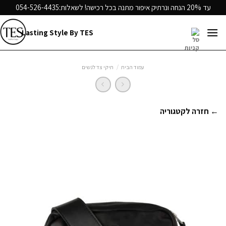
Ski
עד 20% הנחה ונרתיק איפור מתנה בכל רכישה! לשאלות:
054-526-4435
t
conten
Lasting Style By TES
עמוד הבית
/
תיקי צד לנשים
← חזרה לקטגוריה