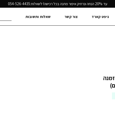
עד 20% הנחה ונרתיק איפור מתנה בכל רכישה! לשאלות:
054-526-4435
חיפוש
גיפט קארד
צור קשר
שאלות ותשובות
עבור:
זמנה
פקה עד 21 ימי עסקים)