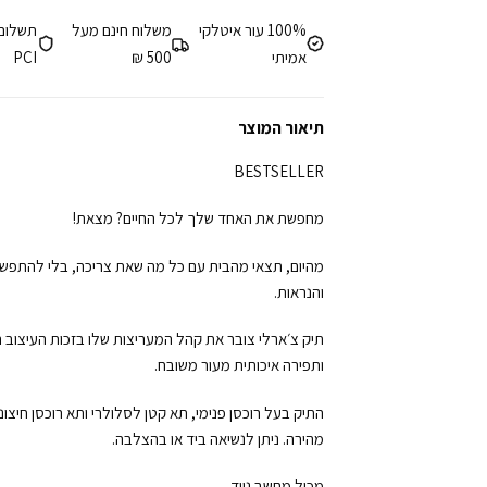
100% עור איטלקי
משלוח חינם מעל
תשלום
אמיתי
500 ₪
PCI
תיאור המוצר
BESTSELLER
מחפשת את האחד שלך לכל החיים? מצאת!
מהיום, תצאי מהבית עם כל מה שאת צריכה, בלי להתפשר
והנראות.
תיק צ׳ארלי צובר את קהל המעריצות שלו בזכות העיצוב 
ותפירה איכותית מעור משובח.
התיק בעל רוכסן פנימי, תא קטן לסלולרי ותא רוכסן חיצונ
מהירה. ניתן לנשיאה ביד או בהצלבה.
מכיל מחשב נייד.