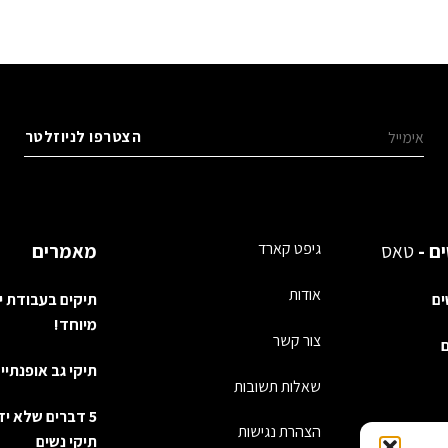
היה:
הוא:
היה:
הוא:
₪1,190.
₪1,890.
₪990.
₪1,490.
ים -
טאס
גיפט קארד
מאמרים
אודות
ים
תיקים בעבודת י
מיוחד!
צור קשר
ם
תיקי גב אופנתיי
שאלות תשובות
5 דברים שלא י
הצהרת נגישות
סקס
תיקי נשים