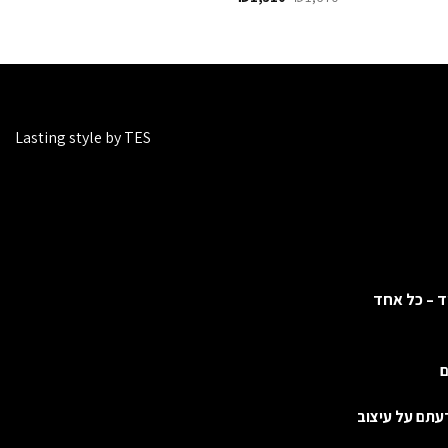
המקורי
הנוכחי
היה:
הוא:
₪1,310.
₪1,670.
Lasting style by TES
ד – כל אחד
ם
דעתם על עיצוב