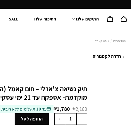
Ski
t
conten
התיקים שלנו
הסיפור שלנו
SALE
עמוד הבית
/
גיפט קארד
← חזרה לקטגוריה
תיק נשיאה צ'ארלי – חום קאמל (ה
מוקדמת- אספקה עד 21 ימי עסקים)
המחיר
המחיר
₪
1,780
₪
2,160
עד 10 תשלומים ללא ריבית
המקורי
הנוכחי
כמות של תיק נשיאה צ'ארלי - חום קאמל (הזמנה מוקדמת- אס
הוספה לסל
היה:
הוא:
₪1,780.
₪2,160.