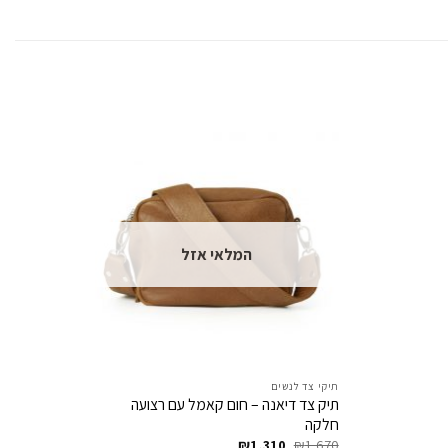
המלאי אזל
תיקי צד לנשים
תיקי צד
תיק צד דיאנה – חום קאמל עם רצועה
באקט ג
חלקה
₪
1,890
המחיר
המחיר
₪
1,310
₪
1,670