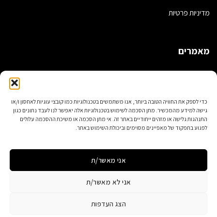
מדיניות פרטיות
מאמרים
תיקים בעבודת יד – כל אחד מיוחד!
תיקי גב אופנתיים
כדי לספק את החוויה הטובה ביותר, אנו משתמשים בטכנולוגיות כמו קובצי עוגיות לאחסון ו/או
גישה למידע מהמכשיר. מתן הסכמה לשימוש בטכנולוגיות אלה יאפשר לנו לעבד נתונים כגון
5 דברים שלא ידעתם על עיצוב תיקי נשים
התנהגות גלישה או מזהים ייחודיים באתר זה. אי מתן הסכמה או משיכת ההסכמה עלולים
לפגוע בתפקוד של מאפיינים מסוימים וביכולת השימוש באתר.
תיקי מחשב מעוצבים לנשים
אני מאשר/ת
אני לא מאשר/ת
הצג העדפות