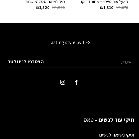
פאוץ' עור טייסי – שחור קרוקו
תיק נשיאה סטלה- שחור
ת
המחיר
המחיר
המחיר
המחיר
0
₪
1,520
₪
1,920
₪
1,310
₪
1,670
המקורי
הנוכחי
המקורי
הנוכחי
היה:
הוא:
היה:
הוא:
₪1,520.
₪1,920.
₪1,310.
₪1,670.
Lasting style by TES
תיקי עור לנשים -
טאס
תיקי נשיאה לנשים