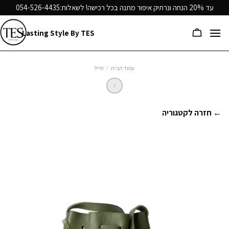
Ski
עד 20% הנחה ונרתיק איפור מתנה בכל רכישה! לשאלות:
054-526-4435
t
conten
Lasting Style By TES
עמוד הבית
/
סייל
← חזרה לקטגוריה