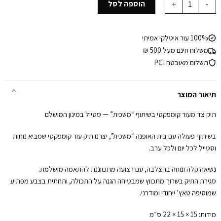
היה:
הוא:
הוספה לסל
₪990.
₪1,490.
100% עור איטלקי אמיתי
משלוח חינם מעל 500 ₪
תשלום מאובטח PCI
תיאור המוצר
תיק צד מעור קומפקטי בשיתוף “משכית” — סטייל במינון המושלם
בשיתוף פעולה עם בית האופנה “משכית”, יצרנו תיק עור קומפקטי שמביא נוחות
וסטייל לכל יום ולכל ערב.
נשיאה קלה ונוחה בהצלבה, עם רצועה מתכווננת להתאמה מושלמת.
סגירת התיק בשרוך מתכווץ שמבטיחה הגנה על התכולה, ותחתית בצבע מפתיע
שמוסיפה טאץ’ ייחודי ומודרני.
מידות: 15 × 15 × 22 ס״מ