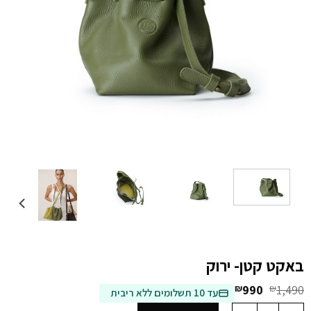
באקט קטן- ירוק
המחיר
המחיר
₪
990
₪
1,490
עד 10 תשלומים ללא ריבית
המקורי
הנוכחי
כמות של באקט קטן- ירוק