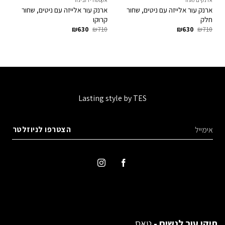
ארנקים מעור
אקססוריז וביגוד
ארנק עור אלייזה עם ניטים, שחור
ארנק עור אלייזה עם ניטים, שחור
חלק
קרוקו
המחיר
המחיר
המחיר
המחיר
₪
630
₪
710
₪
630
₪
710
המקורי
הנוכחי
המקורי
הנוכחי
היה:
הוא:
היה:
הוא:
₪630.
₪710.
₪630.
₪710.
Lasting style by TES
תיקי עור לנשים -
טאס