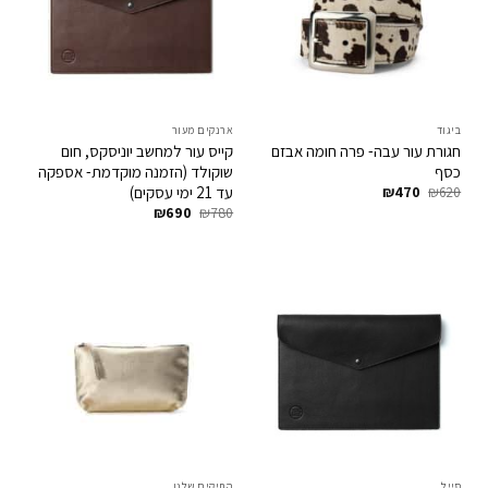
ביגוד
ארנקים מעור
חגורת עור עבה- פרה חומה אבזם
קייס עור למחשב יוניסקס, חום
כסף
שוקולד (הזמנה מוקדמת- אספקה
המחיר
המחיר
עד 21 ימי עסקים)
₪
470
₪
620
המקורי
הנוכחי
המחיר
המחיר
₪
690
₪
780
היה:
הוא:
המקורי
הנוכחי
₪470.
₪620.
היה:
הוא:
₪690.
₪780.
סייל
התיקים שלנו