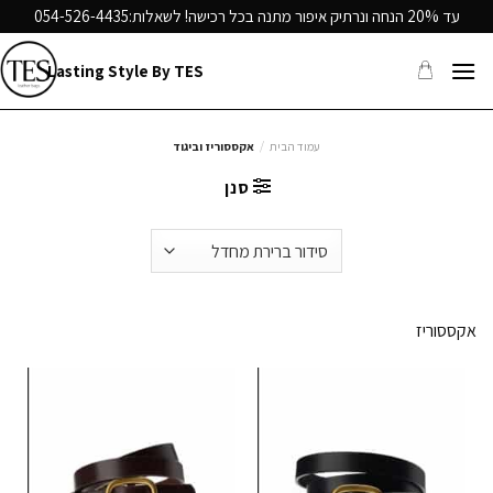
Ski
עד 20% הנחה ונרתיק איפור מתנה בכל רכישה! לשאלות:
054-526-4435
t
conten
Lasting Style By TES
עמוד הבית
/
אקססוריז וביגוד
סנן
אקססוריז