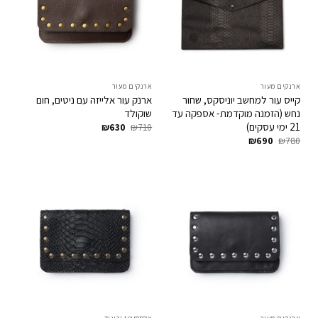
ארנקים מעור
ארנקים מעור
קייס עור למחשב יוניסקס, שחור
ארנק עור אלייזה עם ניטים, חום
נחש (הזמנה מוקדמת- אספקה עד
שוקולד
המחיר
המחיר
21 ימי עסקים)
₪
630
₪
710
המקורי
הנוכחי
המחיר
המחיר
₪
690
₪
780
היה:
הוא:
המקורי
הנוכחי
₪630.
₪710.
היה:
הוא:
₪690.
₪780.