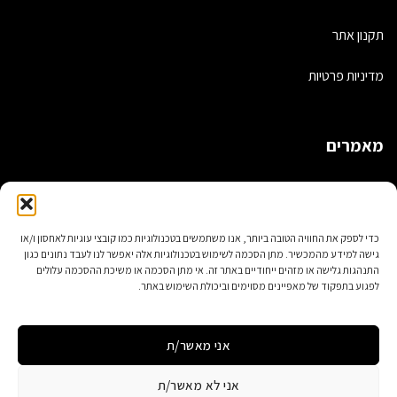
תקנון אתר
מדיניות פרטיות
מאמרים
תיקים בעבודת יד – כל אחד מיוחד!
תיקי גב אופנתיים
כדי לספק את החוויה הטובה ביותר, אנו משתמשים בטכנולוגיות כמו קובצי עוגיות לאחסון ו/או
גישה למידע מהמכשיר. מתן הסכמה לשימוש בטכנולוגיות אלה יאפשר לנו לעבד נתונים כגון
5 דברים שלא ידעתם על עיצוב תיקי נשים
התנהגות גלישה או מזהים ייחודיים באתר זה. אי מתן הסכמה או משיכת ההסכמה עלולים
לפגוע בתפקוד של מאפיינים מסוימים וביכולת השימוש באתר.
תיקי מחשב מעוצבים לנשים
אני מאשר/ת
אני לא מאשר/ת