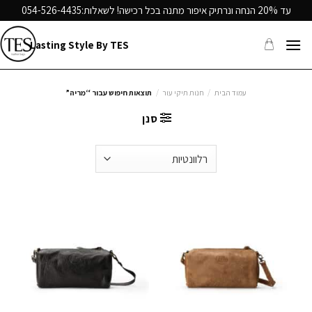
Ski
עד 20% הנחה ונרתיק איפור מתנה בכל רכישה! לשאלות:
054-526-4435
t
conten
Lasting Style By TES
עמוד הבית
/
חנות תיקי עור
/
תוצאות חיפוש עבור “מריה”
סנן