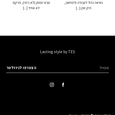
נשיאה גדול לעבודה ולמחשב,
טבעי עמוק (לא כימי), מרקם
תיק שק [...]
לא אחיד [...]
Lasting style by TES