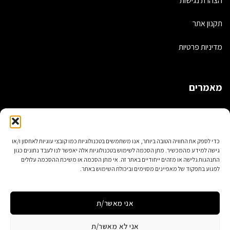
הצהרת נגישות
תקנון אתר
מדיניות פרטיות
מאמרים
תיקים בעבודת יד – כל אחד מיוחד!
תיקי גב אופנתיים
כדי לספק את החוויה הטובה ביותר, אנו משתמשים בטכנולוגיות כמו קובצי עוגיות לאחסון ו/או
גישה למידע מהמכשיר. מתן הסכמה לשימוש בטכנולוגיות אלה יאפשר לנו לעבד נתונים כגון
5 דברים שלא ידעתם על עיצוב תיקי נשים
התנהגות גלישה או מזהים ייחודיים באתר זה. אי מתן הסכמה או משיכת ההסכמה עלולים
לפגוע בתפקוד של מאפיינים מסוימים וביכולת השימוש באתר.
תיקי מחשב מעוצבים לנשים
אני מאשר/ת
אני לא מאשר/ת